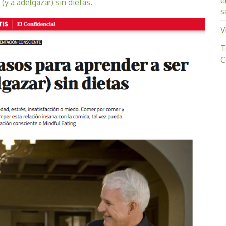
e
(y a adelgazar) sin dietas.
s
V
T
C