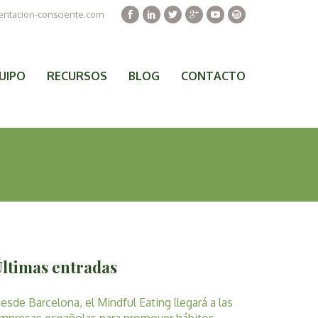
Facebook
Linkedin
Twitter
Google+
Youtube
Instagr
entacion-consciente.com
UIPO
RECURSOS
BLOG
CONTACTO
Últimas entradas
esde Barcelona, el Mindful Eating llegará a las