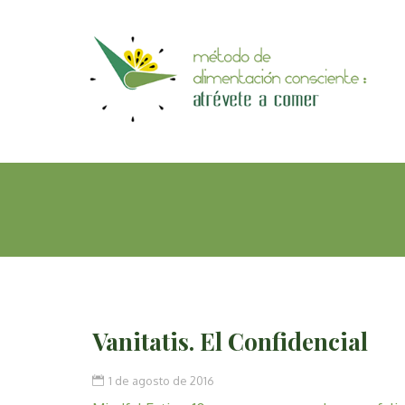
Pasar
al
MÉTODO
contenido
DE
principal
ALIMENTACIÓN
CONSCIENTE
Vanitatis. El Confidencial
1 de agosto de 2016