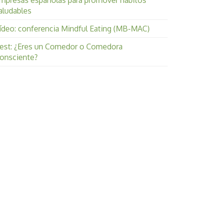
mpresas españolas para promover hábitos
aludables
ídeo: conferencia Mindful Eating (MB-MAC)
est: ¿Eres un Comedor o Comedora
onsciente?