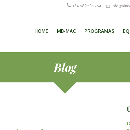
+34 689 505 764
info@alim
HOME
MB-MAC
PROGRAMAS
EQ
Blog
D