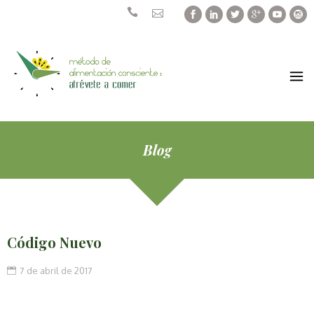
Pasar
Facebook
Linkedin
Twitter
Googl
You
I
al
contenido
principal
MÉTODO
DE
ALIMENTACIÓN
CONSCIENTE
Blog
Código Nuevo
7 de abril de 2017