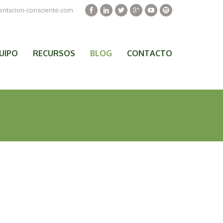
Facebook
Linkedin
Twitter
Google+
Youtube
Instagr
entacion-consciente.com
UIPO
RECURSOS
BLOG
CONTACTO