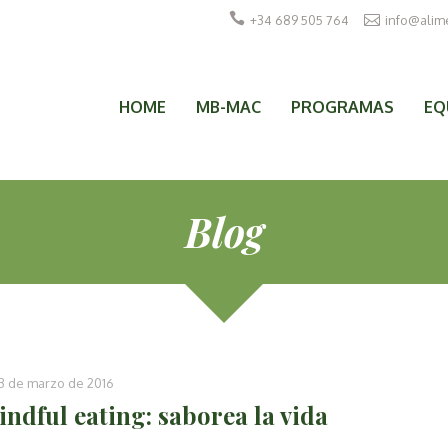
+34 689 505 764
info@alim
HOME
MB-MAC
PROGRAMAS
EQ
Blog
13 de marzo de 2016
ndful eating: saborea la vida