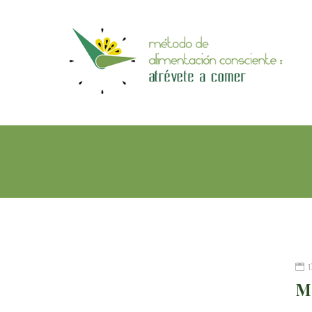
Pasar
al
MÉTODO
contenido
DE
principal
ALIMENTACIÓN
CONSCIENTE
Mi