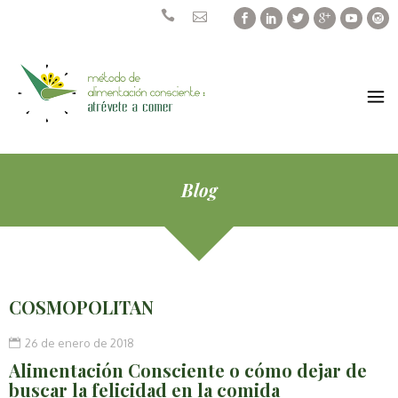
Pasar
Facebook
Linkedin
Twitter
Googl
You
I
al
contenido
principal
MÉTODO
DE
ALIMENTACIÓN
CONSCIENTE
Blog
COSMOPOLITAN
26 de enero de 2018
Alimentación Consciente o cómo dejar de
buscar la felicidad en la comida